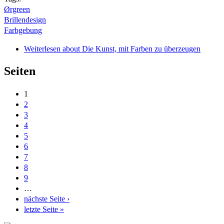
Ørgreen
Brillendesign
Farbgebung
Weiterlesen
about Die Kunst, mit Farben zu überzeugen
Seiten
1
2
3
4
5
6
7
8
9
…
nächste Seite ›
letzte Seite »