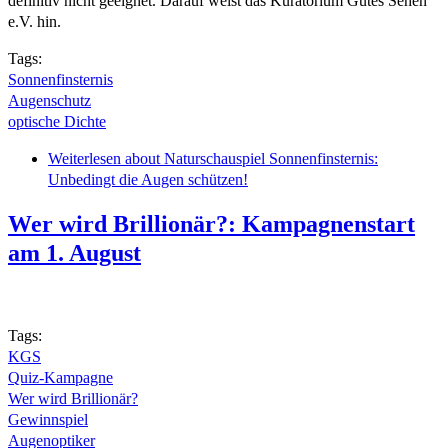
definitiv nicht geeignet. Darauf weist das Kuratorium Gutes Sehen
e.V. hin.
Tags:
Sonnenfinsternis
Augenschutz
optische Dichte
Weiterlesen
about Naturschauspiel Sonnenfinsternis:
Unbedingt die Augen schützen!
Wer wird Brillionär?: Kampagnenstart
am 1. August
Tags:
KGS
Quiz-Kampagne
Wer wird Brillionär?
Gewinnspiel
Augenoptiker