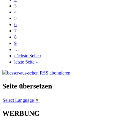
3
4
5
6
7
8
9
…
nächste Seite ›
letzte Seite »
Seite übersetzen
Select Language
▼
WERBUNG